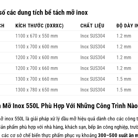
ố các dung tích bể tách mỡ inox
CH
KÍCH THƯỚC (DXRXC)
CHẤT LIỆU
ĐỘ DÀY I
1100 x 670 x 550 mm
Inox SUS304
1.2 mm
1100 x 700 x 600 mm
Inox SUS304
1.2 mm
1200 x 700 x 600 mm
Inox SUS304
1.2 mm
1200 x 700 x 660 mm
Inox SUS304
1.2 mm
1300 x 700 x 660 mm
Inox SUS304
1.5 mm
1300 x 780 x 650 mm
Inox SUS304
1.5 mm
h Mỡ Inox 550L Phù Hợp Với Những Công Trình Nào
ỡ inox 550L là giải pháp xử lý dầu mỡ hiệu quả dành cho các công t
Sản phẩm phù hợp với nhà hàng, khách sạn, bếp ăn công nghiệp, trườ
à các cơ sở chế biến thực phẩm phục vụ khoảng
300–500 suất ăn m