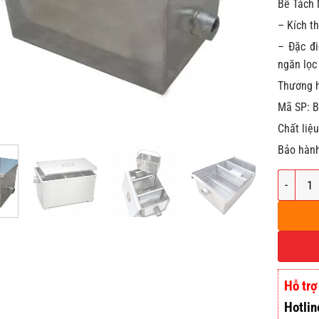
Bể Tách 
– Kích t
– Đặc đi
ngăn lọc
Thương h
Mã SP: 
Chất liệu
Bảo hành
Bể Tách 
Hỗ trợ
Hotlin