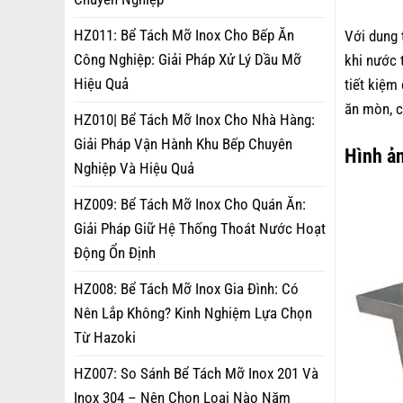
HZ011: Bể Tách Mỡ Inox Cho Bếp Ăn
Với dung t
Công Nghiệp: Giải Pháp Xử Lý Dầu Mỡ
khi nước 
Hiệu Quả
tiết kiệm
ăn mòn, c
HZ010| Bể Tách Mỡ Inox Cho Nhà Hàng:
Giải Pháp Vận Hành Khu Bếp Chuyên
Hình ản
Nghiệp Và Hiệu Quả
HZ009: Bể Tách Mỡ Inox Cho Quán Ăn:
Giải Pháp Giữ Hệ Thống Thoát Nước Hoạt
Động Ổn Định
HZ008: Bể Tách Mỡ Inox Gia Đình: Có
Nên Lắp Không? Kinh Nghiệm Lựa Chọn
Từ Hazoki
HZ007: So Sánh Bể Tách Mỡ Inox 201 Và
Inox 304 – Nên Chọn Loại Nào Năm