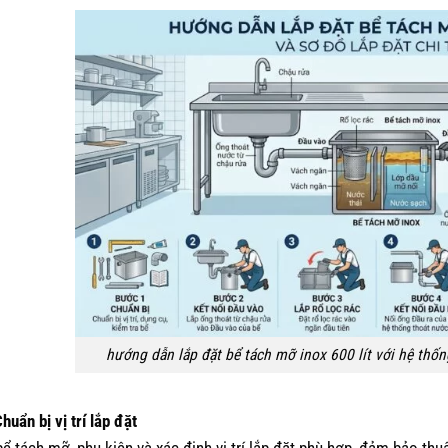
hướng dẫn lắp đặt bể tách mỡ inox 600 lít với hệ thốn
huẩn bị vị trí lắp đặt
bể tách mỡ, phụ kiện và xác định vị trí lắp đặt phù hợp, đảm bảo thu