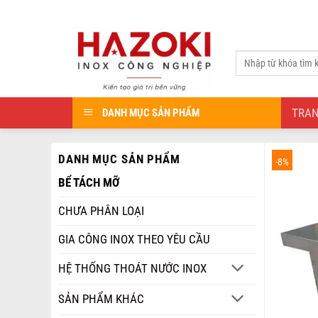
Bỏ
qua
nội
Tìm
dung
kiếm:
TRA
DANH MỤC SẢN PHẨM
DANH MỤC SẢN PHẨM
-8%
BỂ TÁCH MỠ
CHƯA PHÂN LOẠI
GIA CÔNG INOX THEO YÊU CẦU
HỆ THỐNG THOÁT NƯỚC INOX
SẢN PHẨM KHÁC