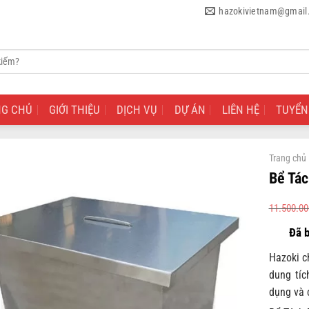
hazokivietnam@gmail
NG CHỦ
GIỚI THIỆU
DỊCH VỤ
DỰ ÁN
LIÊN HỆ
TUYỂN
Trang chủ
Bể Tác
11.500.00
Hazoki c
dung tíc
dụng và 