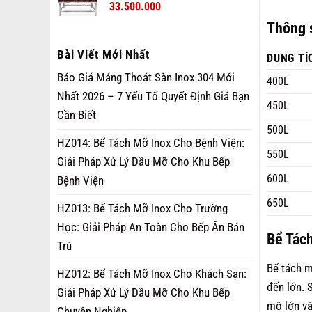
33.500.000
Thông s
Bài Viết Mới Nhất
DUNG TÍ
Báo Giá Máng Thoát Sàn Inox 304 Mới
400L
Nhất 2026 – 7 Yếu Tố Quyết Định Giá Bạn
450L
Cần Biết
500L
HZ014: Bể Tách Mỡ Inox Cho Bệnh Viện:
550L
Giải Pháp Xử Lý Dầu Mỡ Cho Khu Bếp
600L
Bệnh Viện
650L
HZ013: Bể Tách Mỡ Inox Cho Trường
Học: Giải Pháp An Toàn Cho Bếp Ăn Bán
Bể Tác
Trú
Bể tách m
HZ012: Bể Tách Mỡ Inox Cho Khách Sạn:
đến lớn. 
Giải Pháp Xử Lý Dầu Mỡ Cho Khu Bếp
mô lớn v
Chuyên Nghiệp