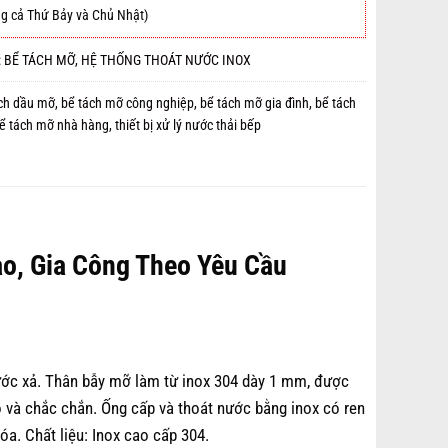
g cả Thứ Bảy và Chủ Nhật)
:
BỂ TÁCH MỠ
,
HỆ THỐNG THOÁT NƯỚC INOX
ch dầu mỡ
,
bể tách mỡ công nghiệp
,
bể tách mỡ gia đình
,
bể tách
ể tách mỡ nhà hàng
,
thiết bị xử lý nước thải bếp
ao, Gia Công Theo Yêu Cầu
ước xả. Thân bẫy mỡ làm từ inox 304 dày 1 mm, được
 và chắc chắn. Ống cấp và thoát nước bằng inox có ren
a. Chất liệu: Inox cao cấp 304.