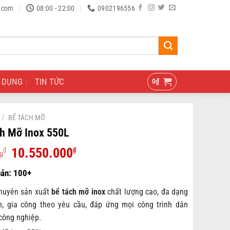
.com
08:00 - 22:00
0902196556
 DỤNG
TIN TỨC
0
₫
/
BỂ TÁCH MỠ
h Mỡ Inox 550L
Giá
Giá
10.550.000
₫
₫
0
gốc
hiện
là:
tại
11.500.000₫.
là:
huyên sản xuất
bể tách mỡ inox
chất lượng cao, đa dạng
10.550.000₫.
h, gia công theo yêu cầu, đáp ứng mọi công trình dân
công nghiệp.