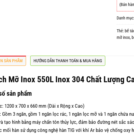
(Bán hàn
Danh mục
Thẻ:
bể tá
mỡ inox
,
b
IN SẢN PHẨM
HƯỚNG DẪN THANH TOÁN & MUA HÀNG
ch Mỡ Inox 550L Inox 304 Chất Lượng C
số sản phẩm
c: 1200 x 700 x 660 mm (Dài x Rộng x Cao)
 Gồm 3 ngăn, gồm 1 ngăn lọc rác, 1 ngăn lọc mỡ và 1 ngăn chứa n
à tạo hình bằng máy chấn tôn thủy lực, đảm bảo đường nét sắc sảo
c mối hàn sử dụng công nghệ hàn TIG với khí Ar bảo vệ chống oxy hó