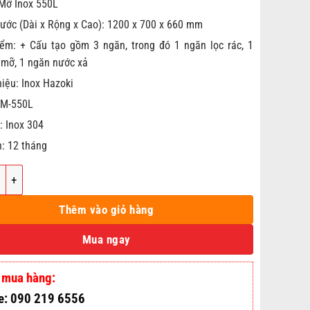
Mỡ Inox 550L
hước (Dài x Rộng x Cao): 1200 x 700 x 660 mm
ểm: + Cấu tạo gồm 3 ngăn, trong đó 1 ngăn lọc rác, 1
 mỡ, 1 ngăn nước xả
iệu: Inox Hazoki
BM-550L
: Inox 304
: 12 tháng
Mỡ Inox 550L số lượng
Thêm vào giỏ hàng
Mua ngay
 mua hàng:
e: 090 219 6556