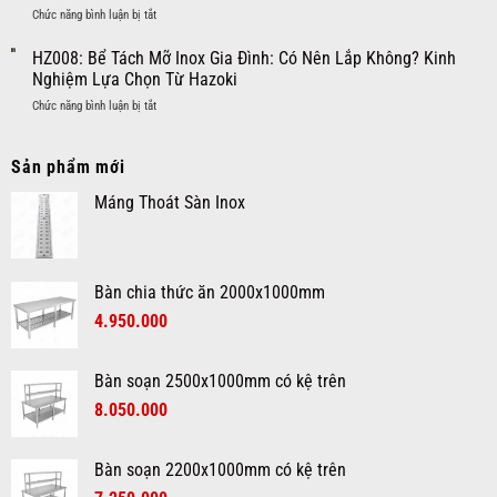
Công
Mỡ
ở
Chức năng bình luận bị tắt
Inox
Nghiệp:
Cho
HZ009:
Cho
Giải
Khu
Bể
HZ008: Bể Tách Mỡ Inox Gia Đình: Có Nên Lắp Không? Kinh
Nhà
Pháp
Bếp
Tách
Hàng:
Nghiệm Lựa Chọn Từ Hazoki
Xử
Chuyên
Mỡ
Giải
Lý
Nghiệp
ở
Chức năng bình luận bị tắt
Inox
Pháp
Dầu
HZ008:
Cho
Vận
Mỡ
Bể
Quán
Hành
Hiệu
Tách
Sản phẩm mới
Ăn:
Khu
Quả
Mỡ
Giải
Bếp
Máng Thoát Sàn Inox
Inox
Pháp
Chuyên
Gia
Giữ
Nghiệp
Đình:
Hệ
Và
Có
Thống
Hiệu
Nên
Thoát
Quả
Bàn chia thức ăn 2000x1000mm
Lắp
Nước
Không?
Hoạt
4.950.000
Kinh
Động
Nghiệm
Ổn
Lựa
Định
Bàn soạn 2500x1000mm có kệ trên
Chọn
8.050.000
Từ
Hazoki
Bàn soạn 2200x1000mm có kệ trên