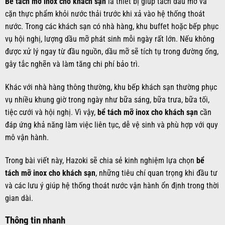
Bể tách mỡ inox cho khách sạn
là thiết bị giúp tách dầu mỡ và
cặn thực phẩm khỏi nước thải trước khi xả vào hệ thống thoát
nước. Trong các khách sạn có nhà hàng, khu buffet hoặc bếp phục
vụ hội nghị, lượng dầu mỡ phát sinh mỗi ngày rất lớn. Nếu không
được xử lý ngay từ đầu nguồn, dầu mỡ sẽ tích tụ trong đường ống,
gây tắc nghẽn và làm tăng chi phí bảo trì.
Khác với nhà hàng thông thường, khu bếp khách sạn thường phục
vụ nhiều khung giờ trong ngày như bữa sáng, bữa trưa, bữa tối,
tiệc cưới và hội nghị. Vì vậy,
bể tách mỡ inox cho khách sạn
cần
đáp ứng khả năng làm việc liên tục, dễ vệ sinh và phù hợp với quy
mô vận hành.
Trong bài viết này, Hazoki sẽ chia sẻ kinh nghiệm lựa chọn
bể
tách mỡ inox cho khách sạn
, những tiêu chí quan trọng khi đầu tư
và các lưu ý giúp hệ thống thoát nước vận hành ổn định trong thời
gian dài.
Thông tin nhanh