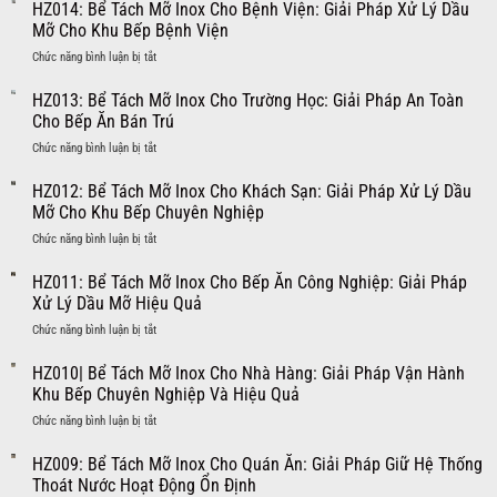
Giá
HZ014: Bể Tách Mỡ Inox Cho Bệnh Viện: Giải Pháp Xử Lý Dầu
Máng
Mỡ Cho Khu Bếp Bệnh Viện
Thoát
ở
Chức năng bình luận bị tắt
Sàn
HZ014:
Inox
Bể
HZ013: Bể Tách Mỡ Inox Cho Trường Học: Giải Pháp An Toàn
304
Tách
Mới
Cho Bếp Ăn Bán Trú
Mỡ
Nhất
ở
Chức năng bình luận bị tắt
Inox
2026
HZ013:
Cho
–
Bể
HZ012: Bể Tách Mỡ Inox Cho Khách Sạn: Giải Pháp Xử Lý Dầu
Bệnh
7
Tách
Viện:
Mỡ Cho Khu Bếp Chuyên Nghiệp
Yếu
Mỡ
Giải
Tố
ở
Chức năng bình luận bị tắt
Inox
Pháp
Quyết
HZ012:
Cho
Xử
Định
Bể
HZ011: Bể Tách Mỡ Inox Cho Bếp Ăn Công Nghiệp: Giải Pháp
Trường
Lý
Giá
Tách
Học:
Xử Lý Dầu Mỡ Hiệu Quả
Dầu
Bạn
Mỡ
Giải
Mỡ
Cần
ở
Chức năng bình luận bị tắt
Inox
Pháp
Cho
Biết
HZ011:
Cho
An
Khu
Bể
HZ010| Bể Tách Mỡ Inox Cho Nhà Hàng: Giải Pháp Vận Hành
Khách
Toàn
Bếp
Tách
Sạn:
Khu Bếp Chuyên Nghiệp Và Hiệu Quả
Cho
Bệnh
Mỡ
Giải
Bếp
Viện
ở
Chức năng bình luận bị tắt
Inox
Pháp
Ăn
HZ010|
Cho
Xử
Bán
Bể
HZ009: Bể Tách Mỡ Inox Cho Quán Ăn: Giải Pháp Giữ Hệ Thống
Bếp
Lý
Trú
Tách
Ăn
Thoát Nước Hoạt Động Ổn Định
Dầu
Mỡ