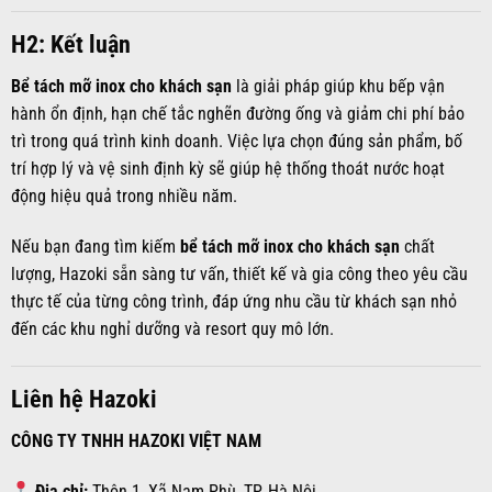
H2: Kết luận
Bể tách mỡ inox cho khách sạn
là giải pháp giúp khu bếp vận
hành ổn định, hạn chế tắc nghẽn đường ống và giảm chi phí bảo
trì trong quá trình kinh doanh. Việc lựa chọn đúng sản phẩm, bố
trí hợp lý và vệ sinh định kỳ sẽ giúp hệ thống thoát nước hoạt
động hiệu quả trong nhiều năm.
Nếu bạn đang tìm kiếm
bể tách mỡ inox cho khách sạn
chất
lượng, Hazoki sẵn sàng tư vấn, thiết kế và gia công theo yêu cầu
thực tế của từng công trình, đáp ứng nhu cầu từ khách sạn nhỏ
đến các khu nghỉ dưỡng và resort quy mô lớn.
Liên hệ Hazoki
CÔNG TY TNHH HAZOKI VIỆT NAM
Địa chỉ:
Thôn 1, Xã Nam Phù, TP. Hà Nội