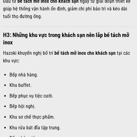
Đầu tư
bể tách mỡ inox cho khách sạn
ngay từ giai đoạn thiết kế
giúp hệ thống vận hành ổn định, giảm chi phí bảo trì và kéo dài
tuổi thọ đường ống.
H3: Những khu vực trong khách sạn nên lắp bể tách mỡ
inox
Hazoki khuyến nghị bố trí
bể tách mỡ inox cho khách sạn
tại các
khu vực:
Bếp nhà hàng.
Khu buffet.
Bếp phục vụ tiệc cưới.
Bếp hội nghị.
Khu sơ chế thực phẩm.
Khu rửa bát đĩa tập trung.