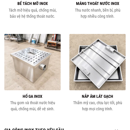
BỂ TÁCH MỠ INOX
MÁNG THOÁT NƯỚC INOX
Tách mỡ hiệu quả, chống mùi,
Thu nước nhanh, bền bỉ, phù
bảo vệ hệ thống thoát nước.
hợp nhiều công trình.
HỐ GA INOX
NẮP ÂM LÁT GẠCH
Thu gom và thoát nước hiệu
Thẩm mỹ cao, chịu lực tốt, phù
quả, chống mùi, dễ vệ sinh.
hợp mọi công trình.