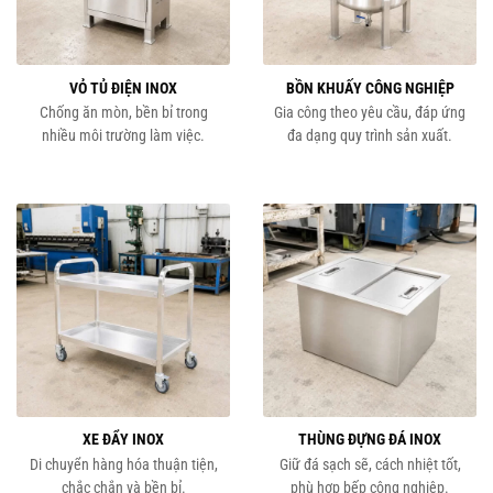
VỎ TỦ ĐIỆN INOX
BỒN KHUẤY CÔNG NGHIỆP
Chống ăn mòn, bền bỉ trong
Gia công theo yêu cầu, đáp ứng
nhiều môi trường làm việc.
đa dạng quy trình sản xuất.
XE ĐẨY INOX
THÙNG ĐỰNG ĐÁ INOX
Di chuyển hàng hóa thuận tiện,
Giữ đá sạch sẽ, cách nhiệt tốt,
chắc chắn và bền bỉ.
phù hợp bếp công nghiệp.