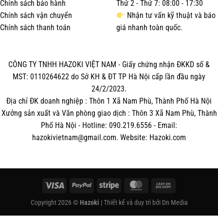
Chính sách bảo hành
Thứ 2 - Thứ 7: 08:00 - 17:30
Chính sách vận chuyển
Nhận tư vấn kỹ thuật và báo
Chính sách thanh toán
giá nhanh toàn quốc.
CÔNG TY TNHH HAZOKI VIỆT NAM - Giấy chứng nhận ĐKKD số &
MST: 0110264622 do Sở KH & ĐT TP Hà Nội cấp lần đầu ngày
24/2/2023.
Địa chỉ ĐK doanh nghiệp : Thôn 1 Xã Nam Phù, Thành Phố Hà Nội
Xưởng sản xuất và Văn phòng giao dịch : Thôn 3 Xã Nam Phù, Thành
Phố Hà Nội - Hotline: 090.219.6556 - Email:
hazokivietnam@gmail.com. Website: Hazoki.com
Visa
PayPal
Stripe
MasterCard
Cash
On
Copyright 2026 ©
Hazoki
| Thiết kế và duy trì bởi
Dn Media
Delivery