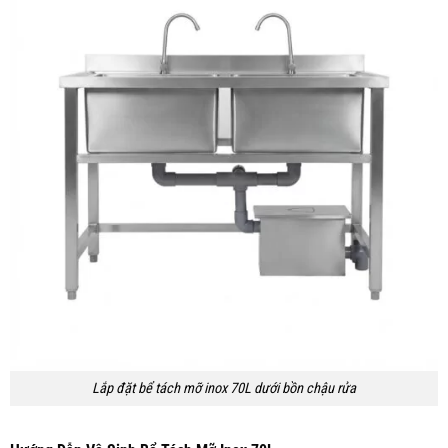
Lắp đặt bể tách mỡ inox 70L dưới bồn chậu rửa