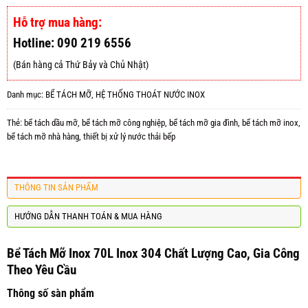
Hỗ trợ mua hàng:
Hotline: 090 219 6556
(Bán hàng cả Thứ Bảy và Chủ Nhật)
Danh mục:
BỂ TÁCH MỠ
,
HỆ THỐNG THOÁT NƯỚC INOX
Thẻ:
bể tách dầu mỡ
,
bể tách mỡ công nghiệp
,
bể tách mỡ gia đình
,
bể tách mỡ inox
,
bể tách mỡ nhà hàng
,
thiết bị xử lý nước thải bếp
THÔNG TIN SẢN PHẨM
HƯỚNG DẪN THANH TOÁN & MUA HÀNG
Bể Tách Mỡ Inox 70L Inox 304 Chất Lượng Cao, Gia Công
Theo Yêu Cầu
Thông số sàn phẩm