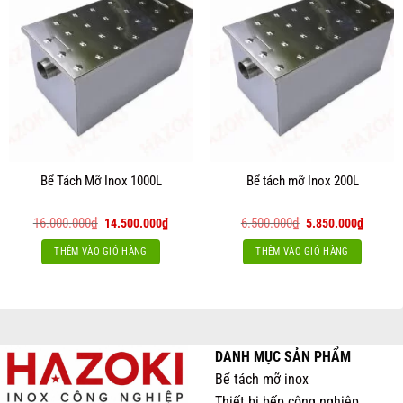
Bể Tách Mỡ Inox 1000L
Bể tách mỡ Inox 200L
Giá
Giá
Giá
Giá
16.000.000
₫
6.500.000
₫
14.500.000
₫
5.850.000
₫
gốc
hiện
gốc
hiện
là:
tại
là:
tại
THÊM VÀO GIỎ HÀNG
THÊM VÀO GIỎ HÀNG
16.000.000₫.
là:
6.500.000₫.
là:
14.500.000₫.
5.850.0
DANH MỤC SẢN PHẨM
Bể tách mỡ inox
Thiết bị bếp công nghiệp