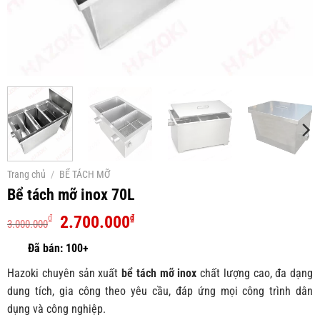
Trang chủ
/
BỂ TÁCH MỠ
Bể tách mỡ inox 70L
Giá
Giá
2.700.000
₫
₫
3.000.000
gốc
hiện
là:
tại
3.000.000₫.
là:
Hazoki chuyên sản xuất
bể tách mỡ inox
chất lượng cao, đa dạng
2.700.000₫.
dung tích, gia công theo yêu cầu, đáp ứng mọi công trình dân
dụng và công nghiệp.