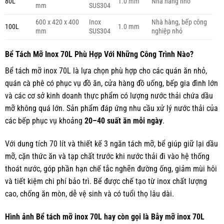
80L
1.0 mm
Nhà hàng nhỏ
mm
SUS304
600 x 420 x 400
Inox
Nhà hàng, bếp công
100L
1.0 mm
mm
SUS304
nghiệp nhỏ
Bể Tách Mỡ Inox 70L Phù Hợp Với Những Công Trình Nào?
Bể tách mỡ inox 70L là lựa chọn phù hợp cho các quán ăn nhỏ,
quán cà phê có phục vụ đồ ăn, cửa hàng đồ uống, bếp gia đình lớn
và các cơ sở kinh doanh thực phẩm có lượng nước thải chứa dầu
mỡ không quá lớn. Sản phẩm đáp ứng nhu cầu xử lý nước thải của
các bếp phục vụ khoảng
20–40 suất ăn mỗi ngày
.
Với dung tích 70 lít và thiết kế 3 ngăn tách mỡ, bể giúp giữ lại dầu
mỡ, cặn thức ăn và tạp chất trước khi nước thải đi vào hệ thống
thoát nước, góp phần hạn chế tắc nghẽn đường ống, giảm mùi hôi
và tiết kiệm chi phí bảo trì. Bể được chế tạo từ inox chất lượng
cao, chống ăn mòn, dễ vệ sinh và có tuổi thọ lâu dài.
Hình ảnh Bể tách mỡ inox 70L hay còn gọi là Bẫy mỡ inox 70L