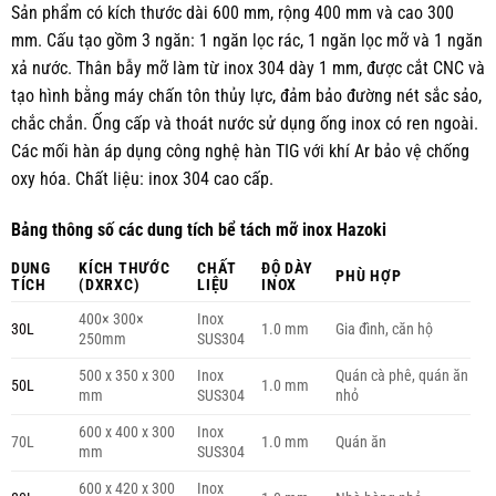
Sản phẩm có kích thước dài 600 mm, rộng 400 mm và cao 300
mm. Cấu tạo gồm 3 ngăn: 1 ngăn lọc rác, 1 ngăn lọc mỡ và 1 ngăn
xả nước. Thân bẫy mỡ làm từ inox 304 dày 1 mm, được cắt CNC và
tạo hình bằng máy chấn tôn thủy lực, đảm bảo đường nét sắc sảo,
chắc chắn. Ống cấp và thoát nước sử dụng ống inox có ren ngoài.
Các mối hàn áp dụng công nghệ hàn TIG với khí Ar bảo vệ chống
oxy hóa. Chất liệu: inox 304 cao cấp.
Bảng thông số các dung tích bể tách mỡ inox Hazoki
DUNG
KÍCH THƯỚC
CHẤT
ĐỘ DÀY
PHÙ HỢP
TÍCH
(DXRXC)
LIỆU
INOX
400× 300×
Inox
30L
1.0 mm
Gia đình, căn hộ
250mm
SUS304
500 x 350 x 300
Inox
Quán cà phê, quán ăn
50L
1.0 mm
mm
SUS304
nhỏ
600 x 400 x 300
Inox
70L
1.0 mm
Quán ăn
mm
SUS304
600 x 420 x 300
Inox