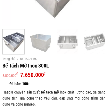
Trang chủ
/
BỂ TÁCH MỠ
Bể Tách Mỡ Inox 300L
Giá
Giá
7.650.000
₫
₫
8.500.000
gốc
hiện
là:
tại
8.500.000₫.
là:
Hazoki chuyên sản xuất
bể tách mỡ inox
chất lượng cao, đa dạng
7.650.000₫.
dung tích, gia công theo yêu cầu, đáp ứng mọi công trình dân
dụng và công nghiệp.