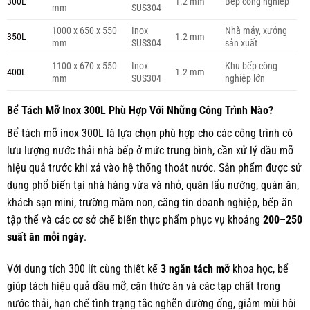
300L
1.2 mm
Bếp công nghiệp
mm
SUS304
1000 x 650 x 550
Inox
Nhà máy, xưởng
350L
1.2 mm
mm
SUS304
sản xuất
1100 x 670 x 550
Inox
Khu bếp công
400L
1.2 mm
mm
SUS304
nghiệp lớn
Bể Tách Mỡ Inox 300L Phù Hợp Với Những Công Trình Nào?
Bể tách mỡ inox 300L là lựa chọn phù hợp cho các công trình có
lưu lượng nước thải nhà bếp ở mức trung bình, cần xử lý dầu mỡ
hiệu quả trước khi xả vào hệ thống thoát nước. Sản phẩm được sử
dụng phổ biến tại nhà hàng vừa và nhỏ, quán lẩu nướng, quán ăn,
khách sạn mini, trường mầm non, căng tin doanh nghiệp, bếp ăn
tập thể và các cơ sở chế biến thực phẩm phục vụ khoảng
200–250
suất ăn mỗi ngày
.
Với dung tích 300 lít cùng thiết kế
3 ngăn tách mỡ
khoa học, bể
giúp tách hiệu quả dầu mỡ, cặn thức ăn và các tạp chất trong
nước thải, hạn chế tình trạng tắc nghẽn đường ống, giảm mùi hôi