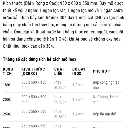
Kích thước (Dài x Rộng x Cao): 950 x 600 x 550 mm. Bẫy mỡ được
thiết kế với 3 ngăn: 1 ngăn lọc rác, 1 ngăn lọc mỡ và 1 ngăn chứa
nước xả. Thân bẫy làm từ inox 304 dày 1 mm, cắt CNC và tạo hình
bằng máy chấn tôn thủy lực, mang lại đường nét sắc sảo và chắc
chắn. Ống cấp và thoát nước làm bằng inox có ren ngoài, các mối
hàn sử dụng công nghệ hàn TIG với khí Ar bảo vệ chống oxy hóa.
Chất liệu: inox cao cấp 304.
Thông số các dung tích bể tách mỡ inox
DUNG
KÍCH THƯỚC
CHẤT
ĐỘ DÀY
PHÙ HỢP
TÍCH
(DXRXC)
LIỆU
INOX
800 x 500 x 450
Inox
Bếp công nghiệp
180L
1.0 mm
mm
SUS304
nhỏ
800 x 500 x 500
Inox
Nhà hàng, khách
200L
1.2 mm
mm
SUS304
sạn
900 x 560 x 500
Inox
250L
1.2 mm
Bếp ăn tập thể
mm
SUS304
950 x 600 x 550
Inox