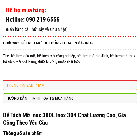
Hỗ trợ mua hàng:
Hotline: 090 219 6556
(Bán hàng cả Thứ Bảy và Chủ Nhật)
Danh mục:
BỂ TÁCH MỠ
,
HỆ THỐNG THOÁT NƯỚC INOX
Thẻ:
bể tách dầu mỡ
,
bể tách mỡ công nghiệp
,
bể tách mỡ gia đình
,
bể tách mỡ inox
,
bể tách mỡ nhà hàng
,
thiết bị xử lý nước thải bếp
THÔNG TIN SẢN PHẨM
HƯỚNG DẪN THANH TOÁN & MUA HÀNG
Bể Tách Mỡ Inox 300L Inox 304 Chất Lượng Cao, Gia
Công Theo Yêu Cầu
Thông số sản phẩm