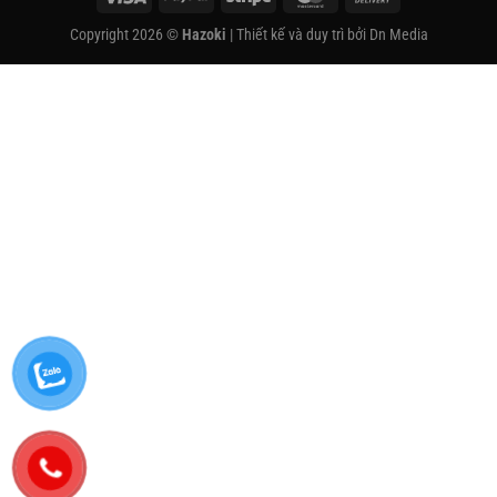
On
Copyright 2026 ©
Hazoki
| Thiết kế và duy trì bởi
Dn Media
Delivery