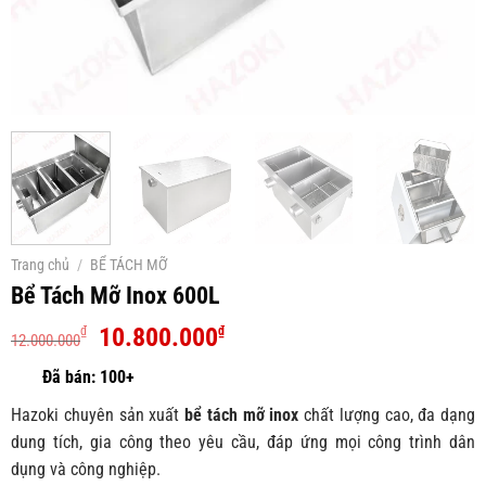
Trang chủ
/
BỂ TÁCH MỠ
Bể Tách Mỡ Inox 600L
Giá
Giá
10.800.000
₫
₫
12.000.000
gốc
hiện
là:
tại
12.000.000₫.
là:
Hazoki chuyên sản xuất
bể tách mỡ inox
chất lượng cao, đa dạng
10.800.000₫.
dung tích, gia công theo yêu cầu, đáp ứng mọi công trình dân
dụng và công nghiệp.