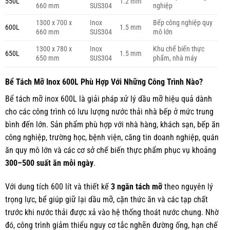
550L
1.2 mm
660 mm
SUS304
nghiệp
1300 x 700 x
Inox
Bếp công nghiệp quy
600L
1.5 mm
660 mm
SUS304
mô lớn
1300 x 780 x
Inox
Khu chế biến thực
650L
1.5 mm
650 mm
SUS304
phẩm, nhà máy
Bể Tách Mỡ Inox 600L Phù Hợp Với Những Công Trình Nào?
Bể tách mỡ inox 600L là giải pháp xử lý dầu mỡ hiệu quả dành
cho các công trình có lưu lượng nước thải nhà bếp ở mức trung
bình đến lớn. Sản phẩm phù hợp với nhà hàng, khách sạn, bếp ăn
công nghiệp, trường học, bệnh viện, căng tin doanh nghiệp, quán
ăn quy mô lớn và các cơ sở chế biến thực phẩm phục vụ khoảng
300–500 suất ăn mỗi ngày
.
Với dung tích 600 lít và thiết kế
3 ngăn tách mỡ
theo nguyên lý
trọng lực, bể giúp giữ lại dầu mỡ, cặn thức ăn và các tạp chất
trước khi nước thải được xả vào hệ thống thoát nước chung. Nhờ
đó, công trình giảm thiểu nguy cơ tắc nghẽn đường ống, hạn chế