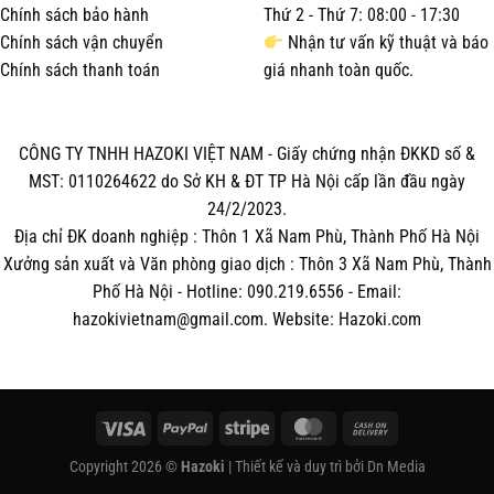
Chính sách bảo hành
Thứ 2 - Thứ 7: 08:00 - 17:30
Chính sách vận chuyển
Nhận tư vấn kỹ thuật và báo
Chính sách thanh toán
giá nhanh toàn quốc.
CÔNG TY TNHH HAZOKI VIỆT NAM - Giấy chứng nhận ĐKKD số &
MST: 0110264622 do Sở KH & ĐT TP Hà Nội cấp lần đầu ngày
24/2/2023.
Địa chỉ ĐK doanh nghiệp : Thôn 1 Xã Nam Phù, Thành Phố Hà Nội
Xưởng sản xuất và Văn phòng giao dịch : Thôn 3 Xã Nam Phù, Thành
Phố Hà Nội - Hotline: 090.219.6556 - Email:
hazokivietnam@gmail.com. Website: Hazoki.com
Visa
PayPal
Stripe
MasterCard
Cash
On
Copyright 2026 ©
Hazoki
| Thiết kế và duy trì bởi
Dn Media
Delivery