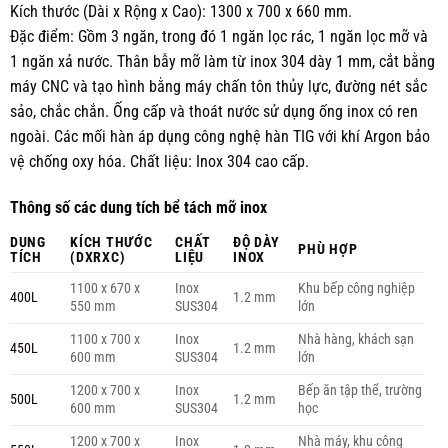
Kích thước (Dài x Rộng x Cao): 1300 x 700 x 660 mm.
Đặc điểm: Gồm 3 ngăn, trong đó 1 ngăn lọc rác, 1 ngăn lọc mỡ và
1 ngăn xả nước. Thân bẫy mỡ làm từ inox 304 dày 1 mm, cắt bằng
máy CNC và tạo hình bằng máy chấn tôn thủy lực, đường nét sắc
sảo, chắc chắn. Ống cấp và thoát nước sử dụng ống inox có ren
ngoài. Các mối hàn áp dụng công nghệ hàn TIG với khí Argon bảo
vệ chống oxy hóa. Chất liệu: Inox 304 cao cấp.
Thông số các dung tích bể tách mỡ inox
DUNG
KÍCH THƯỚC
CHẤT
ĐỘ DÀY
PHÙ HỢP
TÍCH
(DXRXC)
LIỆU
INOX
1100 x 670 x
Inox
Khu bếp công nghiệp
400L
1.2 mm
550 mm
SUS304
lớn
1100 x 700 x
Inox
Nhà hàng, khách sạn
450L
1.2 mm
600 mm
SUS304
lớn
1200 x 700 x
Inox
Bếp ăn tập thể, trường
500L
1.2 mm
600 mm
SUS304
học
1200 x 700 x
Inox
Nhà máy, khu công