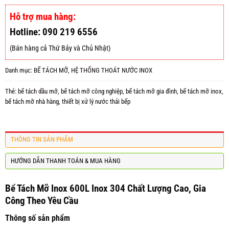
Hỗ trợ mua hàng:
Hotline: 090 219 6556
(Bán hàng cả Thứ Bảy và Chủ Nhật)
Danh mục:
BỂ TÁCH MỠ
,
HỆ THỐNG THOÁT NƯỚC INOX
Thẻ:
bể tách dầu mỡ
,
bể tách mỡ công nghiệp
,
bể tách mỡ gia đình
,
bể tách mỡ inox
,
bể tách mỡ nhà hàng
,
thiết bị xử lý nước thải bếp
THÔNG TIN SẢN PHẨM
HƯỚNG DẪN THANH TOÁN & MUA HÀNG
Bể Tách Mỡ Inox 600L Inox 304 Chất Lượng Cao, Gia
Công Theo Yêu Cầu
Thông số sản phẩm