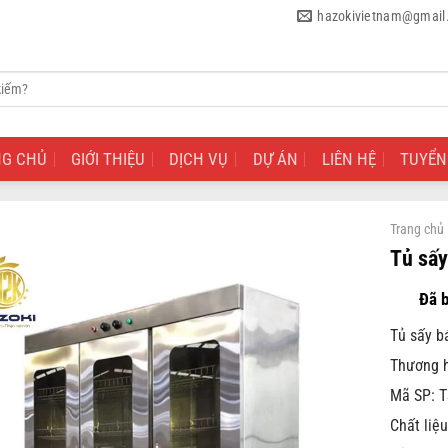
hazokivietnam@gmail
NG CHỦ
GIỚI THIỆU
DỊCH VỤ
DỰ ÁN
LIÊN HỆ
TUYỂN
Trang chủ
Tủ sấy
Tủ sấy b
Thương h
Mã SP: 
Chất liệu