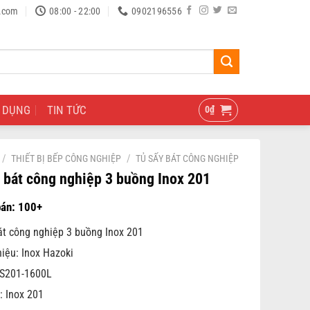
.com
08:00 - 22:00
0902196556
 DỤNG
TIN TỨC
0
₫
/
/
THIẾT BỊ BẾP CÔNG NGHIỆP
TỦ SẤY BÁT CÔNG NGHIỆP
 bát công nghiệp 3 buồng Inox 201
át công nghiệp 3 buồng Inox 201
iệu: Inox Hazoki
TS201-1600L
: Inox 201