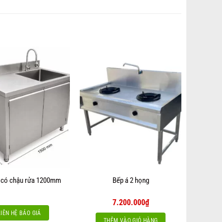
x có chậu rửa 1200mm
Bếp á 2 họng
7.200.000
₫
LIÊN HỆ BÁO GIÁ
THÊM VÀO GIỎ HÀNG