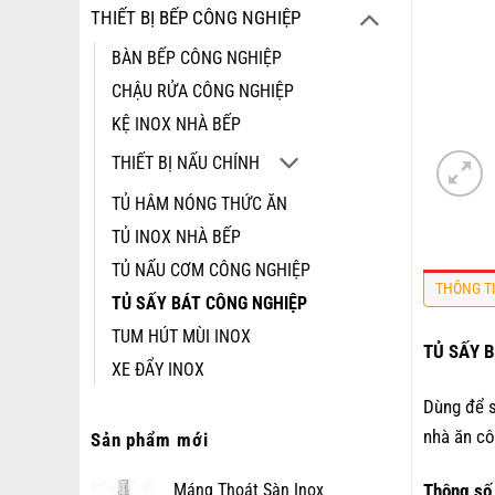
THIẾT BỊ BẾP CÔNG NGHIỆP
BÀN BẾP CÔNG NGHIỆP
CHẬU RỬA CÔNG NGHIỆP
KỆ INOX NHÀ BẾP
THIẾT BỊ NẤU CHÍNH
TỦ HÂM NÓNG THỨC ĂN
TỦ INOX NHÀ BẾP
TỦ NẤU CƠM CÔNG NGHIỆP
THÔNG T
TỦ SẤY BÁT CÔNG NGHIỆP
TUM HÚT MÙI INOX
TỦ SẤY 
XE ĐẨY INOX
Dùng để s
nhà ăn cô
Sản phẩm mới
Thông số
Máng Thoát Sàn Inox