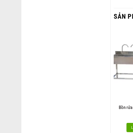
SẢN P
Bồn rửa
L