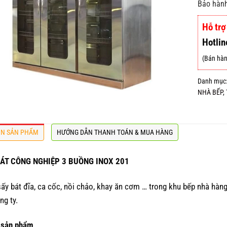
Bảo hành
Hỗ trợ
Hotlin
(Bán hàn
Danh mục
NHÀ BẾP
,
IN SẢN PHẨM
HƯỚNG DẪN THANH TOÁN & MUA HÀNG
BÁT CÔNG NGHIỆP 3 BUỒNG INOX 201
ấy bát đĩa, ca cốc, nồi chảo, khay ăn cơm … trong khu bếp nhà hàng,
ng ty.
 sản phẩm