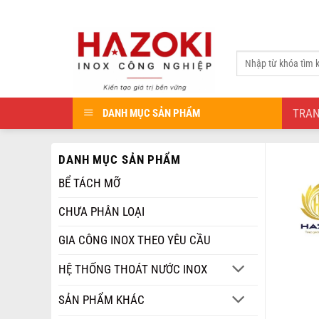
Bỏ
qua
nội
Tìm
dung
kiếm:
TRA
DANH MỤC SẢN PHẨM
DANH MỤC SẢN PHẨM
BỂ TÁCH MỠ
CHƯA PHÂN LOẠI
GIA CÔNG INOX THEO YÊU CẦU
HỆ THỐNG THOÁT NƯỚC INOX
SẢN PHẨM KHÁC