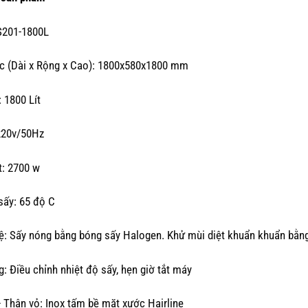
S201-1800L
c (Dài x Rộng x Cao): 1800x580x1800 mm
: 1800 Lít
220v/50Hz
t: 2700 w
sấy: 65 độ C
: Sấy nóng bằng bóng sấy Halogen. Khử mùi diệt khuẩn khuẩn bằng
: Điều chỉnh nhiệt độ sấy, hẹn giờ tắt máy
+ Thân vỏ: Inox tấm bề mặt xước Hairline