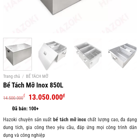
Trang chủ
/
BỂ TÁCH MỠ
Bể Tách Mỡ Inox 850L
Giá
Giá
13.050.000
₫
₫
14.500.000
gốc
hiện
là:
tại
14.500.000₫.
là:
Hazoki chuyên sản xuất
bể tách mỡ inox
chất lượng cao, đa dạng
13.050.000₫.
dung tích, gia công theo yêu cầu, đáp ứng mọi công trình dân
dụng và công nghiệp