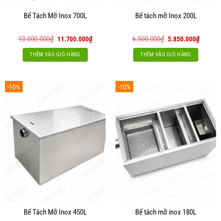
Bể Tách Mỡ Inox 700L
Bể tách mỡ Inox 200L
Giá
Giá
Giá
Giá
13.000.000
₫
6.500.000
₫
11.700.000
₫
5.850.000
₫
gốc
hiện
gốc
hiện
là:
tại
là:
tại
THÊM VÀO GIỎ HÀNG
THÊM VÀO GIỎ HÀNG
13.000.000₫.
là:
6.500.000₫.
là:
11.700.000₫.
5.850.0
-10%
-10%
Bể Tách Mỡ Inox 450L
Bể tách mỡ inox 180L