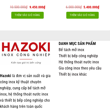
Giá
Giá
Giá
Giá
10.500.000
₫
6.000.000
₫
9.450.000
₫
5.400.000
₫
gốc
hiện
gốc
hiện
là:
tại
là:
tại
THÊM VÀO GIỎ HÀNG
THÊM VÀO GIỎ HÀNG
10.500.000₫.
là:
6.000.000₫.
là:
9.450.000₫.
5.400.0
DANH MỤC SẢN PHẨM
Bể tách mỡ inox
Thiết bị bếp công nghiệp
Hệ thống thoát nước inox
Gia công inox theo yêu cầu
Thiết bị inox khác
Hazoki
là đơn vị sản xuất và gia
công inox kỹ thuật chuyên
nghiệp, cung cấp bể tách mỡ
inox, hệ thống thoát nước inox
và thiết bị bếp công nghiệp cho
khách hàng trên toàn quốc