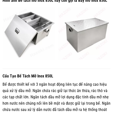
Hình ảnh Bể tách mỡ inox 850L hay còn gọi là Bẫy mỡ inox 850L
Cấu Tạo Bể Tách Mỡ Inox 850L
Bể được thiết kế với 3 ngăn hoạt động liên tục để nâng cao hiệu
quả xử lý dầu mỡ. Ngăn chứa rác giữ lại thức ăn thừa, rác thô và
các tạp chất lớn. Ngăn tách dầu mỡ lợi dụng đặc tính dầu mỡ nhẹ
hơn nước nên chúng nổi lên bề mặt và được giữ lại trong bể. Ngăn
chứa nước sau xử lý dẫn nước đã tách dầu mỡ ra hệ thống thoát