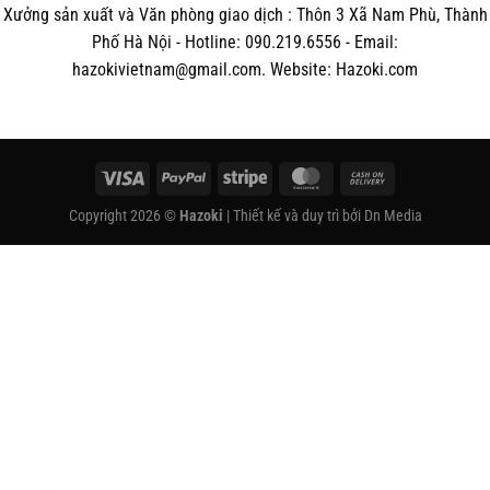
Xưởng sản xuất và Văn phòng giao dịch : Thôn 3 Xã Nam Phù, Thành
Phố Hà Nội - Hotline: 090.219.6556 - Email:
hazokivietnam@gmail.com. Website: Hazoki.com
Visa
PayPal
Stripe
MasterCard
Cash
On
Copyright 2026 ©
Hazoki
| Thiết kế và duy trì bởi
Dn Media
Delivery