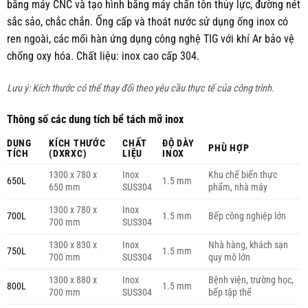
bằng máy CNC và tạo hình bằng máy chấn tôn thủy lực, đường nét
sắc sảo, chắc chắn. Ống cấp và thoát nước sử dụng ống inox có
ren ngoài, các mối hàn ứng dụng công nghệ TIG với khí Ar bảo vệ
chống oxy hóa. Chất liệu: inox cao cấp 304.
Lưu ý: Kích thước có thể thay đổi theo yêu cầu thực tế của công trình.
Thông số các dung tích bể tách mỡ inox
DUNG
KÍCH THƯỚC
CHẤT
ĐỘ DÀY
PHÙ HỢP
TÍCH
(DXRXC)
LIỆU
INOX
1300 x 780 x
Inox
Khu chế biến thực
650L
1.5 mm
650 mm
SUS304
phẩm, nhà máy
1300 x 780 x
Inox
700L
1.5 mm
Bếp công nghiệp lớn
700 mm
SUS304
1300 x 830 x
Inox
Nhà hàng, khách sạn
750L
1.5 mm
700 mm
SUS304
quy mô lớn
1300 x 880 x
Inox
Bệnh viện, trường học,
800L
1.5 mm
700 mm
SUS304
bếp tập thể