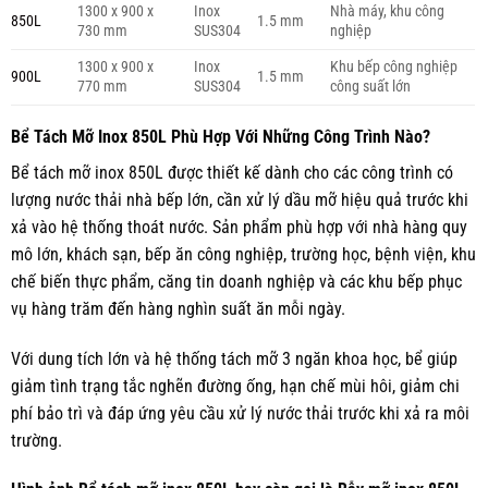
1300 x 900 x
Inox
Nhà máy, khu công
850L
1.5 mm
730 mm
SUS304
nghiệp
1300 x 900 x
Inox
Khu bếp công nghiệp
900L
1.5 mm
770 mm
SUS304
công suất lớn
Bể Tách Mỡ Inox 850L Phù Hợp Với Những Công Trình Nào?
Bể tách mỡ inox 850L được thiết kế dành cho các công trình có
lượng nước thải nhà bếp lớn, cần xử lý dầu mỡ hiệu quả trước khi
xả vào hệ thống thoát nước. Sản phẩm phù hợp với nhà hàng quy
mô lớn, khách sạn, bếp ăn công nghiệp, trường học, bệnh viện, khu
chế biến thực phẩm, căng tin doanh nghiệp và các khu bếp phục
vụ hàng trăm đến hàng nghìn suất ăn mỗi ngày.
Với dung tích lớn và hệ thống tách mỡ 3 ngăn khoa học, bể giúp
giảm tình trạng tắc nghẽn đường ống, hạn chế mùi hôi, giảm chi
phí bảo trì và đáp ứng yêu cầu xử lý nước thải trước khi xả ra môi
trường.