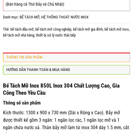
(Bán hàng cả Thứ Bảy và Chủ Nhật)
Danh mục:
BỂ TÁCH MỠ
,
HỆ THỐNG THOÁT NƯỚC INOX
Thẻ:
bể tách dầu mỡ
,
bể tách mỡ công nghiệp
,
bể tách mỡ gia đình
,
bể tách mỡ inox
,
bể tách mỡ nhà hàng
,
thiết bị xử lý nước thải bếp
THÔNG TIN SẢN PHẨM
HƯỚNG DẪN THANH TOÁN & MUA HÀNG
Bể Tách Mỡ Inox 850L Inox 304 Chất Lượng Cao, Gia
Công Theo Yêu Cầu
Thông số sản phẩm
Kích thước: 1300 x 900 x 730 mm (Dài x Rộng x Cao). Bẫy mỡ
được thiết kế gồm 3 ngăn: 1 ngăn lọc rác, 1 ngăn lọc mỡ và 1
ngăn chứa nước xả. Thân bẫy mỡ làm từ inox 304 dày 1.5 mm, cắt