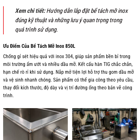
Xem chi tiết:
Hướng dẫn lắp đặt bể tách mỡ inox
đúng kỹ thuật và những lưu ý quan trọng trong
quá trình sử dụng.
Ưu Điểm Của Bể Tách Mỡ Inox 850L
Chống gỉ sét hiệu quả với inox 304, giúp sản phẩm bền bỉ trong
môi trường ẩm ướt và nhiều dầu mỡ. Kết cấu hàn TIG chắc chắn,
hạn chế rò rỉ khi sử dụng. Nắp mở tiện lợi hỗ trợ thu gom dầu mỡ
và vệ sinh nhanh chóng. Sản phẩm có thể gia công theo yêu cầu,
thay đổi kích thước, độ dày và vị trí đường ống theo bản vẽ công
trình.