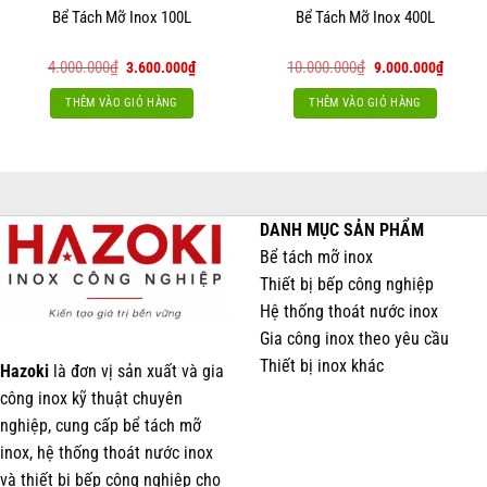
Bể Tách Mỡ Inox 100L
Bể Tách Mỡ Inox 400L
Giá
Giá
Giá
Giá
4.000.000
₫
10.000.000
₫
3.600.000
₫
9.000.000
₫
gốc
hiện
gốc
hiện
là:
tại
là:
tại
THÊM VÀO GIỎ HÀNG
THÊM VÀO GIỎ HÀNG
4.000.000₫.
là:
10.000.000₫.
là:
3.600.000₫.
9.000.
DANH MỤC SẢN PHẨM
Bể tách mỡ inox
Thiết bị bếp công nghiệp
Hệ thống thoát nước inox
Gia công inox theo yêu cầu
Thiết bị inox khác
Hazoki
là đơn vị sản xuất và gia
công inox kỹ thuật chuyên
nghiệp, cung cấp bể tách mỡ
inox, hệ thống thoát nước inox
và thiết bị bếp công nghiệp cho