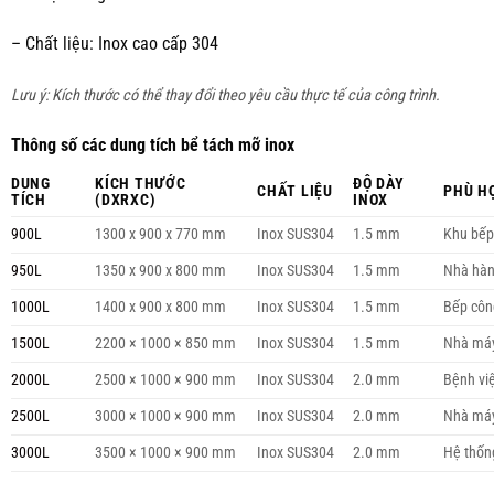
– Chất liệu: Inox cao cấp 304
Lưu ý: Kích thước có thể thay đổi theo yêu cầu thực tế của công trình.
Thông số các dung tích bể tách mỡ inox
DUNG
KÍCH THƯỚC
ĐỘ DÀY
CHẤT LIỆU
PHÙ H
TÍCH
(DXRXC)
INOX
900L
1300 x 900 x 770 mm
Inox SUS304
1.5 mm
Khu bếp
950L
1350 x 900 x 800 mm
Inox SUS304
1.5 mm
Nhà hàn
1000L
1400 x 900 x 800 mm
Inox SUS304
1.5 mm
Bếp côn
1500L
2200 × 1000 × 850 mm
Inox SUS304
1.5 mm
Nhà máy
2000L
2500 × 1000 × 900 mm
Inox SUS304
2.0 mm
Bệnh việ
2500L
3000 × 1000 × 900 mm
Inox SUS304
2.0 mm
Nhà máy
3000L
3500 × 1000 × 900 mm
Inox SUS304
2.0 mm
Hệ thốn