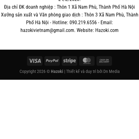
Địa chỉ ĐK doanh nghiệp : Thôn 1 Xã Nam Phù, Thành Phố Hà Nội
Xưởng sản xuất và Văn phòng giao dịch : Thôn 3 Xã Nam Phù, Thành
Phố Hà Nội - Hotline: 090.219.6556 - Email:
hazokivietnam@gmail.com. Website: Hazoki.com
Visa
PayPal
Stripe
MasterCard
Cash
On
Copyright 2026 ©
Hazoki
| Thiết kế và duy trì bởi
Dn Media
Delivery