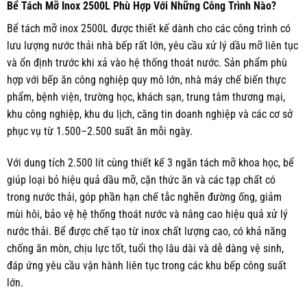
Bể Tách Mỡ Inox 2500L Phù Hợp Với Những Công Trình Nào?
Bể tách mỡ inox 2500L được thiết kế dành cho các công trình có
lưu lượng nước thải nhà bếp rất lớn, yêu cầu xử lý dầu mỡ liên tục
và ổn định trước khi xả vào hệ thống thoát nước. Sản phẩm phù
hợp với bếp ăn công nghiệp quy mô lớn, nhà máy chế biến thực
phẩm, bệnh viện, trường học, khách sạn, trung tâm thương mại,
khu công nghiệp, khu du lịch, căng tin doanh nghiệp và các cơ sở
phục vụ từ 1.500–2.500 suất ăn mỗi ngày.
Với dung tích 2.500 lít cùng thiết kế 3 ngăn tách mỡ khoa học, bể
giúp loại bỏ hiệu quả dầu mỡ, cặn thức ăn và các tạp chất có
trong nước thải, góp phần hạn chế tắc nghẽn đường ống, giảm
mùi hôi, bảo vệ hệ thống thoát nước và nâng cao hiệu quả xử lý
nước thải. Bể được chế tạo từ inox chất lượng cao, có khả năng
chống ăn mòn, chịu lực tốt, tuổi thọ lâu dài và dễ dàng vệ sinh,
đáp ứng yêu cầu vận hành liên tục trong các khu bếp công suất
lớn.