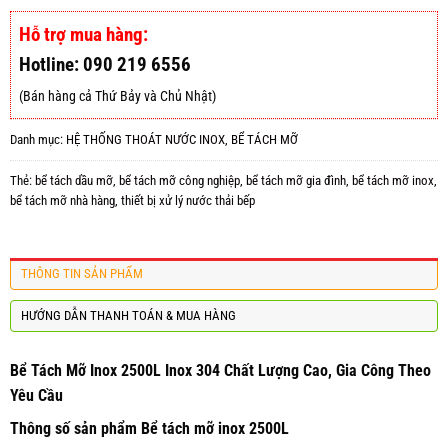
Hỗ trợ mua hàng:
Hotline: 090 219 6556
(Bán hàng cả Thứ Bảy và Chủ Nhật)
Danh mục:
HỆ THỐNG THOÁT NƯỚC INOX
,
BỂ TÁCH MỠ
Thẻ:
bể tách dầu mỡ
,
bể tách mỡ công nghiệp
,
bể tách mỡ gia đình
,
bể tách mỡ inox
,
bể tách mỡ nhà hàng
,
thiết bị xử lý nước thải bếp
THÔNG TIN SẢN PHẨM
HƯỚNG DẪN THANH TOÁN & MUA HÀNG
Bể Tách Mỡ Inox 2500L Inox 304 Chất Lượng Cao, Gia Công Theo
Yêu Cầu
Thông số sản phẩm Bể tách mỡ inox 2500L