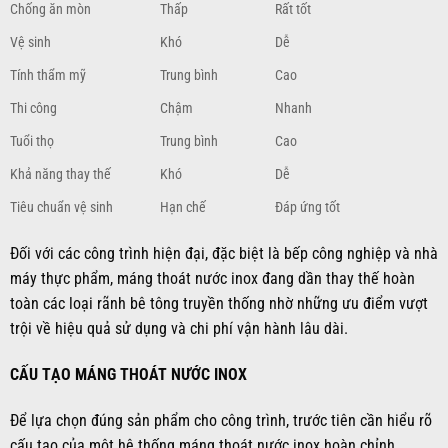
Chống ăn mòn
Thấp
Rất tốt
Vệ sinh
Khó
Dễ
Tính thẩm mỹ
Trung bình
Cao
Thi công
Chậm
Nhanh
Tuổi thọ
Trung bình
Cao
Khả năng thay thế
Khó
Dễ
Tiêu chuẩn vệ sinh
Hạn chế
Đáp ứng tốt
Đối với các công trình hiện đại, đặc biệt là bếp công nghiệp và nhà
máy thực phẩm, máng thoát nước inox đang dần thay thế hoàn
toàn các loại rãnh bê tông truyền thống nhờ những ưu điểm vượt
trội về hiệu quả sử dụng và chi phí vận hành lâu dài.
CẤU TẠO MÁNG THOÁT NƯỚC INOX
Để lựa chọn đúng sản phẩm cho công trình, trước tiên cần hiểu rõ
cấu tạo của một hệ thống máng thoát nước inox hoàn chỉnh.