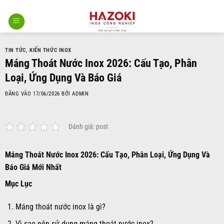
Bỏ
qua
nội
dung
TIN TỨC
,
KIẾN THỨC INOX
Máng Thoát Nước Inox 2026: Cấu Tạo, Phân
Loại, Ứng Dụng Và Báo Giá
ĐĂNG VÀO
17/06/2026
BỞI
ADMIN
Đánh giá: post
Máng Thoát Nước Inox 2026: Cấu Tạo, Phân Loại, Ứng Dụng Và
Báo Giá Mới Nhất
Mục Lục
Máng thoát nước inox là gì?
Vì sao nên sử dụng máng thoát nước inox?