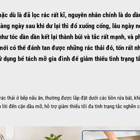
mặc dù là đã lọc rác rất kĩ, nguyên nhân chính là do d
ng ngày sau khi dư lại thì đổ xuống cống, lâu ngày 
hư tóc dần dần kết lại thành búi và tắc rất mạnh, và p
ới có thể đánh tan được những rác thải đó, tốn rất nh
sử dụng
bể tách mỡ gia đình
để giảm thiểu tình trạng t
ác thải ở bếp nấu ăn, thường được lắp đặt dưới các bồn rửa bát, kh
iti đến cặn dầu mỡ, hỗ trợ giảm thiểu tối đa tình trạng tắc nghẽn 