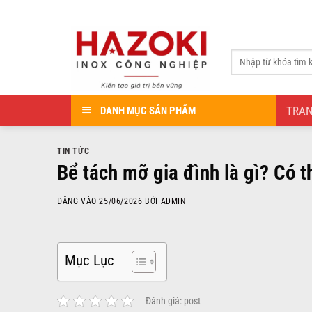
Bỏ
qua
nội
Tìm
dung
kiếm:
TRA
DANH MỤC SẢN PHẨM
TIN TỨC
Bể tách mỡ gia đình là gì? Có t
ĐĂNG VÀO
25/06/2026
BỞI
ADMIN
Mục Lục
Đánh giá: post