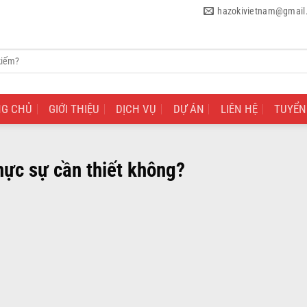
hazokivietnam@gmail
NG CHỦ
GIỚI THIỆU
DỊCH VỤ
DỰ ÁN
LIÊN HỆ
TUYỂN
hực sự cần thiết không?