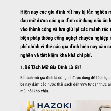
Hiện nay các gia đình rất hay bị tắc nghẽn 
dầu mỡ được các gia đình sử dụng nấu ăn hà
vào thành cống và lưu giữ lại các mảnh rác n
biện pháp thông cống nghẹt chuyên nghiệp m
phí chính vì thế các gia đình hiện nay cần 
nghẽn và tiết kiệm kha khá chi phí.
1.Bể Tách Mỡ Gia Đình Là Gì?
Bể tách mỡ gia đình là dòng bể được dùng để tách lọc r
bể này đảm bảo nước thải sạch đến 99% từ cặn thức ăn l
mùi hôi khó chịu.