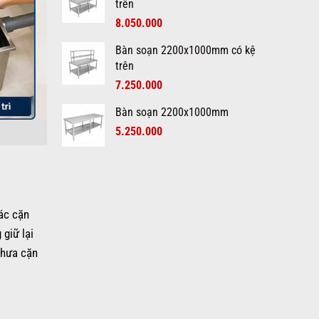
trên
Chọn
Từ
8.050.000
Hazoki
Bàn soạn 2200x1000mm có kệ
trên
7.250.000
Bàn soạn 2200x1000mm
5.250.000
ác cặn
 giữ lại
chưa cặn