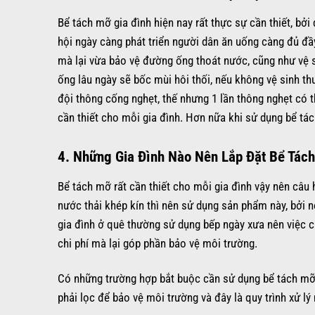
Bể tách mỡ gia đình hiện nay rất thực sự cần thiết, bở
hội ngày càng phát triển người dân ăn uống càng đủ đầ
mà lại vừa bảo vệ đường ống thoát nước, cũng như vệ 
ống lâu ngày sẽ bốc mùi hôi thối, nếu không vệ sinh th
đội thông cống nghẹt, thế nhưng 1 lần thông nghẹt có t
cần thiết cho mỗi gia đình. Hơn nữa khi sử dụng bể t
4. Những Gia Đình Nào Nên Lắp Đặt Bể Tác
Bể tách mỡ rất cần thiết cho mỗi gia đình vậy nên câu h
nước thải khép kín thì nên sử dụng sản phẩm này, bởi 
gia đình ở quê thường sử dụng bếp ngày xưa nên việc cấ
chi phí mà lại góp phần bảo vệ môi trường.
Có những trường hợp bắt buộc cần sử dụng bể tách mỡ 
phải lọc để bảo vệ môi trường và đây là quy trình xử lý