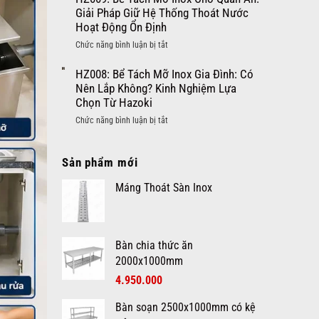
Ăn
Mỡ
Tách
Giải Pháp Giữ Hệ Thống Thoát Nước
Công
Cho
Mỡ
Hoạt Động Ổn Định
Nghiệp:
Khu
Inox
Giải
ở
Chức năng bình luận bị tắt
Bếp
Cho
Pháp
HZ009:
Chuyên
Nhà
Xử
Bể
HZ008: Bể Tách Mỡ Inox Gia Đình: Có
Nghiệp
Hàng:
Lý
Tách
Nên Lắp Không? Kinh Nghiệm Lựa
Giải
Dầu
Mỡ
Chọn Từ Hazoki
Pháp
Mỡ
Inox
Vận
ở
Chức năng bình luận bị tắt
Hiệu
Cho
Hành
HZ008:
Quả
Quán
Khu
Bể
Ăn:
Bếp
Sản phẩm mới
Tách
Giải
Chuyên
Mỡ
Pháp
Nghiệp
Máng Thoát Sàn Inox
Inox
Giữ
Và
Gia
Hệ
Hiệu
Đình:
Thống
Quả
Có
Thoát
Nên
Bàn chia thức ăn
Nước
Lắp
2000x1000mm
Hoạt
Không?
Động
4.950.000
Kinh
Ổn
Nghiệm
Định
Bàn soạn 2500x1000mm có kệ
Lựa