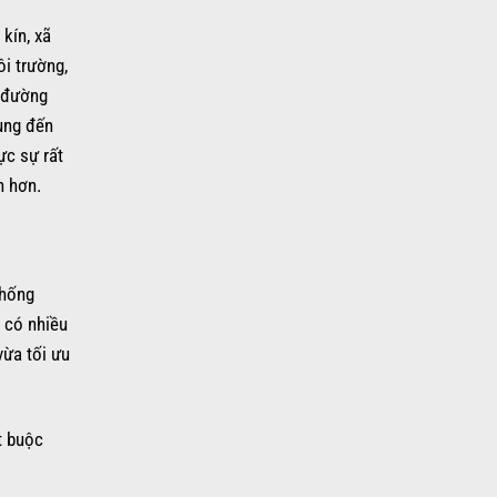
kín, xã
i trường,
c đường
dụng đến
ực sự rất
n hơn.
thống
 có nhiều
vừa tối ưu
t buộc