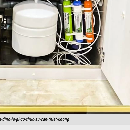
-dinh-la-gi-co-thuc-su-can-thiet-khong