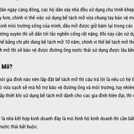
i dân ngày càng đông, các hộ dân xây nhà đều sử dụng chu trình khép 
y hơn, chính vì thế việc sử dụng bể tách mỡ vừa chung tay bảo vệ mô
sinh môi trường sống của mình, dầu mỡ được giữ bám lại trong cá
ường xuyên thì sẽ dấn tới tắc nghẽn cống rất nặng. Khi này cần sử 
hể bằng chi phí dùng bể tách mỡ 10 năm, chính vì thế bể tách mỡ th
ách mỡ thì sẽ bảo vệ được đường ống nước thải sử dụng được lâu bề
h Mỡ?
ỏi gia đình nào nên lắp đặt bể tách mỡ thì câu trả lời là nếu có hệ 
nó vừa sạch sẽ mà hỗ trợ bảo vệ đường ống và môi trường, tuy nhiên
p thiết khi sử dụng bể tách mỡ dành cho cac gia đình hiện đại, thì 
là nhà kết hợp kinh doanh đây là mô hình hộ kinh doanh thì cần bắ
 nước thải bắt buộc.