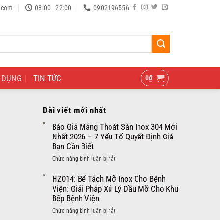
.com
08:00 - 22:00
0902196556
 DỤNG
TIN TỨC
0
₫
Bài viết mới nhất
Báo Giá Máng Thoát Sàn Inox 304 Mới
Nhất 2026 – 7 Yếu Tố Quyết Định Giá
Bạn Cần Biết
ở
Chức năng bình luận bị tắt
Báo
Giá
HZ014: Bể Tách Mỡ Inox Cho Bệnh
Máng
Viện: Giải Pháp Xử Lý Dầu Mỡ Cho Khu
Thoát
Bếp Bệnh Viện
Sàn
ở
Chức năng bình luận bị tắt
Inox
HZ014: