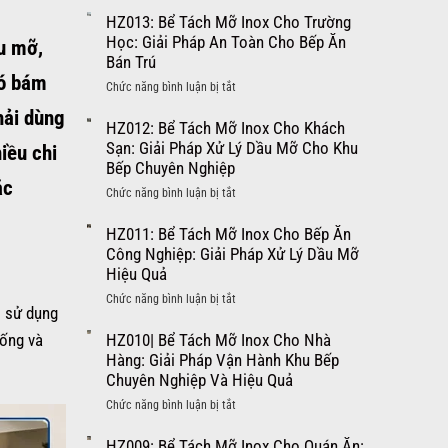
304
Bể
HZ013: Bể Tách Mỡ Inox Cho Trường
Mới
Tách
Học: Giải Pháp An Toàn Cho Bếp Ăn
ầu mỡ,
Nhất
Mỡ
Bán Trú
2026
Inox
nó bám
–
ở
Chức năng bình luận bị tắt
Cho
7
HZ013:
hải dùng
Bệnh
Yếu
Bể
HZ012: Bể Tách Mỡ Inox Cho Khách
Viện:
Tố
Tách
Sạn: Giải Pháp Xử Lý Dầu Mỡ Cho Khu
iều chi
Giải
Quyết
Mỡ
Bếp Chuyên Nghiệp
Pháp
Định
Inox
ắc
Xử
ở
Chức năng bình luận bị tắt
Giá
Cho
Lý
HZ012:
Bạn
Trường
Dầu
Bể
HZ011: Bể Tách Mỡ Inox Cho Bếp Ăn
Cần
Học:
Mỡ
Tách
Công Nghiệp: Giải Pháp Xử Lý Dầu Mỡ
Biết
Giải
Cho
Mỡ
Hiệu Quả
Pháp
Khu
Inox
An
ở
Chức năng bình luận bị tắt
Bếp
Cho
i sử dụng
Toàn
HZ011:
Bệnh
Khách
Cho
Bể
HZ010| Bể Tách Mỡ Inox Cho Nhà
cống và
Viện
Sạn:
Bếp
Tách
Hàng: Giải Pháp Vận Hành Khu Bếp
Giải
Ăn
Mỡ
Chuyên Nghiệp Và Hiệu Quả
Pháp
Bán
Inox
Xử
ở
Chức năng bình luận bị tắt
Trú
Cho
Lý
HZ010|
Bếp
Dầu
Bể
HZ009: Bể Tách Mỡ Inox Cho Quán Ăn: