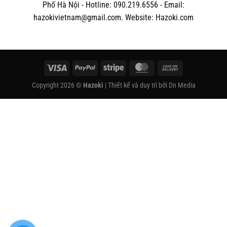
Phố Hà Nội - Hotline: 090.219.6556 - Email:
hazokivietnam@gmail.com. Website: Hazoki.com
Visa
PayPal
Stripe
MasterCard
Cash
On
Copyright 2026 ©
Hazoki
| Thiết kế và duy trì bởi
Dn Media
Delivery