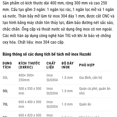
Sản phẩm có kích thước dài 400 mm, rộng 300 mm và cao 250
mm. Cấu tạo gồm 3 ngăn: 1 ngăn lọc rác, 1 ngăn lọc mỡ và 1 ngăn
xả nước. Thân bẫy mỡ làm từ inox 304 dày 1 mm, được cắt CNC và
tạo hình bằng máy chấn tôn thủy lực, đảm bảo đường nét sắc sảo,
chắc chắn. Ống cấp và thoát nước sử dụng ống inox có ren ngoài.
Các mối hàn áp dụng công nghệ hàn TIG với khí Ar bảo vệ chống
oxy hóa. Chất liệu: inox 304 cao cấp.
Bảng thông số các dung tích bể tách mỡ inox Hazoki
DUNG
KÍCH THƯỚC
CHẤT
ĐỘ DÀY
PHÙ HỢP
TÍCH
(DXRXC)
LIỆU
INOX
400× 300×
Inox
30L
1.0 mm
Gia đình, căn hộ
250mm
SUS304
500 x 350 x 300
Inox
Quán cà phê, quán ăn
50L
1.0 mm
mm
SUS304
nhỏ
600 x 400 x 300
Inox
70L
1.0 mm
Quán ăn
mm
SUS304
600 x 420 x 300
Inox