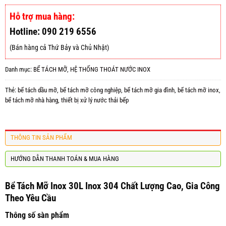
Hỗ trợ mua hàng:
Hotline: 090 219 6556
(Bán hàng cả Thứ Bảy và Chủ Nhật)
Danh mục:
BỂ TÁCH MỠ
,
HỆ THỐNG THOÁT NƯỚC INOX
Thẻ:
bể tách dầu mỡ
,
bể tách mỡ công nghiệp
,
bể tách mỡ gia đình
,
bể tách mỡ inox
,
bể tách mỡ nhà hàng
,
thiết bị xử lý nước thải bếp
THÔNG TIN SẢN PHẨM
HƯỚNG DẪN THANH TOÁN & MUA HÀNG
Bể Tách Mỡ Inox 30L Inox 304 Chất Lượng Cao, Gia Công
Theo Yêu Cầu
Thông số sàn phẩm