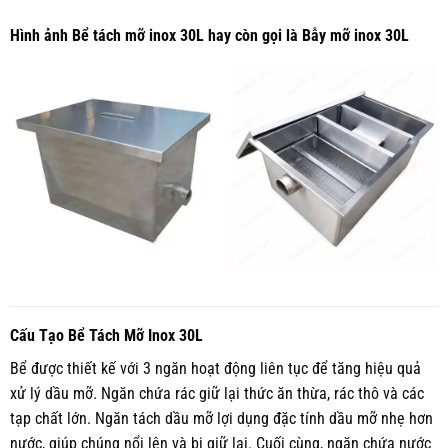
Hình ảnh Bể tách mỡ inox 30L hay còn gọi là Bẫy mỡ inox 30L
Cấu Tạo Bể Tách Mỡ Inox 30L
Bể được thiết kế với 3 ngăn hoạt động liên tục để tăng hiệu quả
xử lý dầu mỡ. Ngăn chứa rác giữ lại thức ăn thừa, rác thô và các
tạp chất lớn. Ngăn tách dầu mỡ lợi dụng đặc tính dầu mỡ nhẹ hơn
nước, giúp chúng nổi lên và bị giữ lại. Cuối cùng, ngăn chứa nước