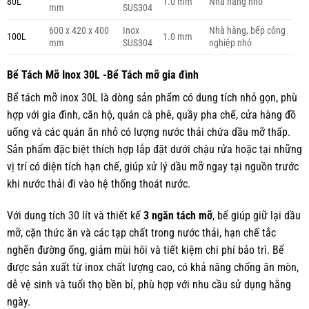
80L
1.0 mm
Nhà hàng nhỏ
mm
SUS304
600 x 420 x 400
Inox
Nhà hàng, bếp công
100L
1.0 mm
mm
SUS304
nghiệp nhỏ
Bể Tách Mỡ Inox 30L -Bể Tách mỡ gia đình
Bể tách mỡ inox 30L là dòng sản phẩm có dung tích nhỏ gọn, phù
hợp với gia đình, căn hộ, quán cà phê, quầy pha chế, cửa hàng đồ
uống và các quán ăn nhỏ có lượng nước thải chứa dầu mỡ thấp.
Sản phẩm đặc biệt thích hợp lắp đặt dưới chậu rửa hoặc tại những
vị trí có diện tích hạn chế, giúp xử lý dầu mỡ ngay tại nguồn trước
khi nước thải đi vào hệ thống thoát nước.
Với dung tích 30 lít và thiết kế
3 ngăn tách mỡ
, bể giúp giữ lại dầu
mỡ, cặn thức ăn và các tạp chất trong nước thải, hạn chế tắc
nghẽn đường ống, giảm mùi hôi và tiết kiệm chi phí bảo trì. Bể
được sản xuất từ inox chất lượng cao, có khả năng chống ăn mòn,
dễ vệ sinh và tuổi thọ bền bỉ, phù hợp với nhu cầu sử dụng hằng
ngày.