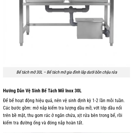
Bể tách mỡ 30L – Bể tách mỡ gia đình lắp dưới bồn chậu rửa
Hướng Dẫn Vệ Sinh Bể Tách Mỡ Inox 30L
Để bể hoạt động hiệu quả, nên vệ sinh định kỳ 1-2 lần mỗi tuần.
Các bước gồm: mở nắp kiểm tra lượng dầu mỡ, vớt lớp dầu nổi
trên bề mặt, thu gom rác ở ngăn chứa, xịt rửa bên trong bể, rồi
kiểm tra đường ống và đóng nắp hoàn tất.