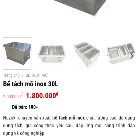
Trang chủ
/
BỂ TÁCH MỠ
Bể tách mỡ inox 30L
Giá
Giá
1.800.000
₫
₫
2.000.000
gốc
hiện
là:
tại
2.000.000₫.
là:
Hazoki chuyên sản xuất
bể tách mỡ inox
chất lượng cao, đa dạng
1.800.000₫.
dung tích, gia công theo yêu cầu, đáp ứng mọi công trình dân
dụng và công nghiệp.