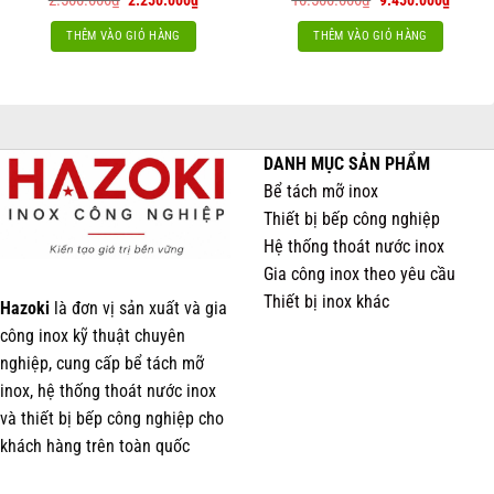
gốc
hiện
gốc
hiện
là:
tại
là:
tại
THÊM VÀO GIỎ HÀNG
THÊM VÀO GIỎ HÀNG
2.500.000₫.
là:
10.500.000₫.
là:
2.250.000₫.
9.450.
DANH MỤC SẢN PHẨM
Bể tách mỡ inox
Thiết bị bếp công nghiệp
Hệ thống thoát nước inox
Gia công inox theo yêu cầu
Thiết bị inox khác
Hazoki
là đơn vị sản xuất và gia
công inox kỹ thuật chuyên
nghiệp, cung cấp bể tách mỡ
inox, hệ thống thoát nước inox
và thiết bị bếp công nghiệp cho
khách hàng trên toàn quốc